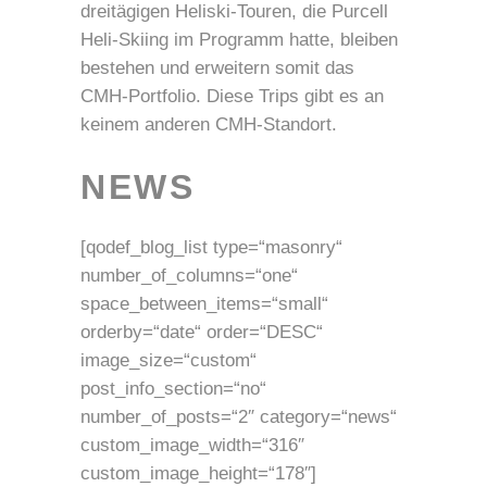
dreitägigen Heliski-Touren, die Purcell
Heli-Skiing im Programm hatte, bleiben
bestehen und erweitern somit das
CMH-Portfolio. Diese Trips gibt es an
keinem anderen CMH-Standort.
NEWS
[qodef_blog_list type=“masonry“
number_of_columns=“one“
space_between_items=“small“
orderby=“date“ order=“DESC“
image_size=“custom“
post_info_section=“no“
number_of_posts=“2″ category=“news“
custom_image_width=“316″
custom_image_height=“178″]