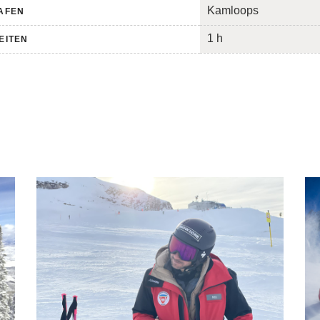
Kamloops
AFEN
1 h
EITEN