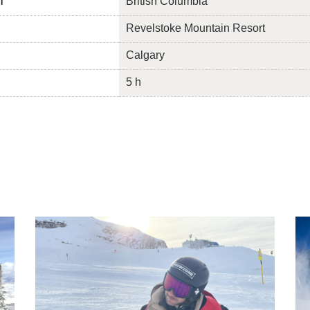
British Columbia
T
Revelstoke Mountain Resort
Calgary
5 h