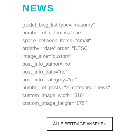
NEWS
[qodef_blog_list type=“masonry“
number_of_columns=“one“
space_between_items=“small“
orderby=“date“ order=“DESC“
image_size=“custom“
post_info_author=“no“
post_info_date=“no“
post_info_category=“no“
number_of_posts=“2″ category=“news“
custom_image_width=“316″
custom_image_height=“178″]
ALLE BEITRÄGE ANSEHEN