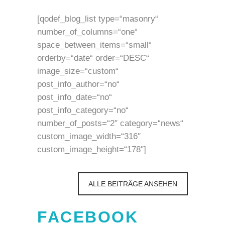
[qodef_blog_list type=“masonry“
number_of_columns=“one“
space_between_items=“small“
orderby=“date“ order=“DESC“
image_size=“custom“
post_info_author=“no“
post_info_date=“no“
post_info_category=“no“
number_of_posts=“2″ category=“news“
custom_image_width=“316″
custom_image_height=“178″]
ALLE BEITRÄGE ANSEHEN
FACEBOOK