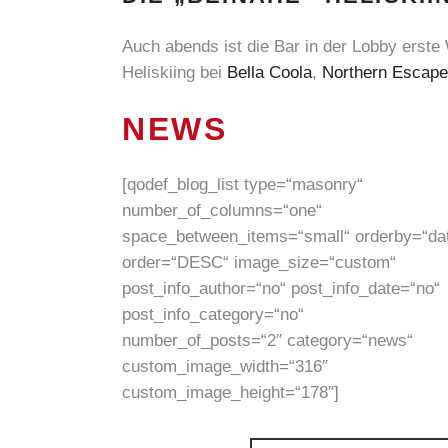
Auch abends ist die Bar in der Lobby erst
Heliskiing bei
Bella Coola
,
Northern Escape
NEWS
[qodef_blog_list type=“masonry“
number_of_columns=“one“
space_between_items=“small“ orderby=“da
order=“DESC“ image_size=“custom“
post_info_author=“no“ post_info_date=“no“
post_info_category=“no“
number_of_posts=“2″ category=“news“
custom_image_width=“316″
custom_image_height=“178″]