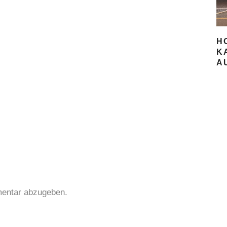
H
K
A
entar abzugeben.