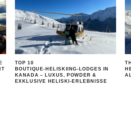
E
TOP 10
T
HT
BOUTIQUE‑HELISKIING‑LODGES IN
H
KANADA – LUXUS, POWDER &
A
EXKLUSIVE HELISKI‑ERLEBNISSE