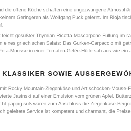
 und die offene Küche schaffen eine ungezwungene Atmosphä
 keinem Geringeren als Wolfgang Puck gelernt. Im Rioja tisch
f.
t leicht gesüßter Thymian-Ricotta-Mascarpone-Füllung im ra
n eines griechischen Salats: Das Gurken-Carpaccio mit getr
Feta-Mousse in einer Tomaten-Gelée-Hülle sah aus wie ein a
T KLASSIKER SOWIE AUSSERGEWÖH
ni mit Rocky Mountain-Ziegenkäse und Artischocken-Mouse-Füll
vierte Jasinski auf einer Emulsion vom grünen Apfel. Butte
icht pappig süß waren zum Abschluss die Ziegenkäse-Beignet
tch geleitete Service ist kompetent und charmant, die Preis