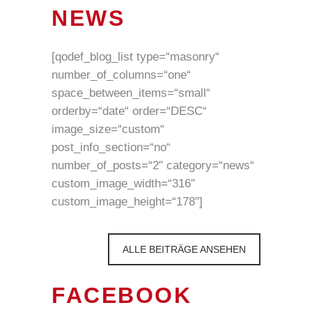
NEWS
[qodef_blog_list type=“masonry“
number_of_columns=“one“
space_between_items=“small“
orderby=“date“ order=“DESC“
image_size=“custom“
post_info_section=“no“
number_of_posts=“2″ category=“news“
custom_image_width=“316″
custom_image_height=“178″]
ALLE BEITRÄGE ANSEHEN
FACEBOOK