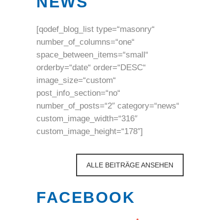
NEWS
[qodef_blog_list type=“masonry“
number_of_columns=“one“
space_between_items=“small“
orderby=“date“ order=“DESC“
image_size=“custom“
post_info_section=“no“
number_of_posts=“2″ category=“news“
custom_image_width=“316″
custom_image_height=“178″]
ALLE BEITRÄGE ANSEHEN
FACEBOOK