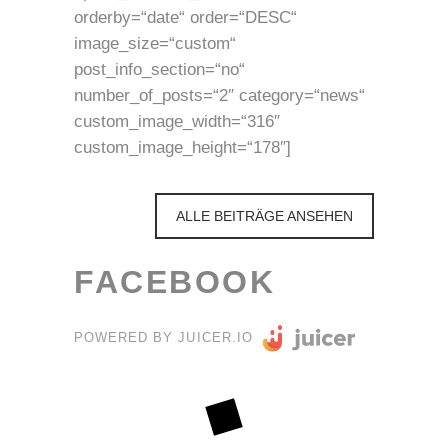
orderby=“date“ order=“DESC“
image_size=“custom“
post_info_section=“no“
number_of_posts=“2″ category=“news“
custom_image_width=“316″
custom_image_height=“178″]
ALLE BEITRÄGE ANSEHEN
FACEBOOK
POWERED BY JUICER.IO